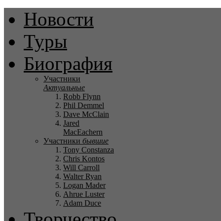
Новости
Туры
Биография
Участники
Актуальные
Robb Flynn
Phil Demmel
Dave McClain
Jared
MacEachern
Участники
бывшие
Tony Constanza
Chris Kontos
Will Carroll
Walter Ryan
Logan Mader
Ahrue Luster
Adam Duce
Творчество