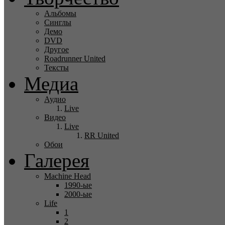
Альбомы
Синглы
Демо
DVD
Другое
Roadrunner United
Тексты
Медиа
Аудио
Live
Видео
Live
RR United
Обои
Галерея
Machine Head
1990-ые
2000-ые
Life
1
2