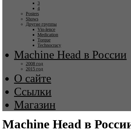
3
4
Posters
Shows
Другие группы
Vio-lence
Medication
Torque
Technocracy
Machine Head в России
2008 год
2015 год
О сайте
Ссылки
Магазин
Machine Head в Росси