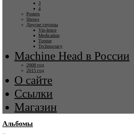
3
4
Posters
Shows
Другие группы
Vio-lence
Medication
Torque
Technocracy
Machine Head в России
2008 год
2015 год
О сайте
Ссылки
Магазин
Альбомы