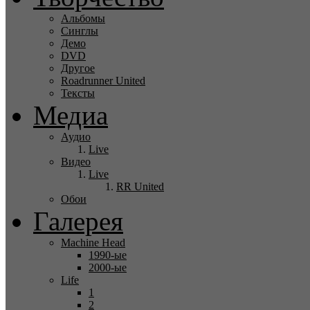
Альбомы
Синглы
Демо
DVD
Другое
Roadrunner United
Тексты
Медиа
Аудио
Live
Видео
Live
RR United
Обои
Галерея
Machine Head
1990-ые
2000-ые
Life
1
2