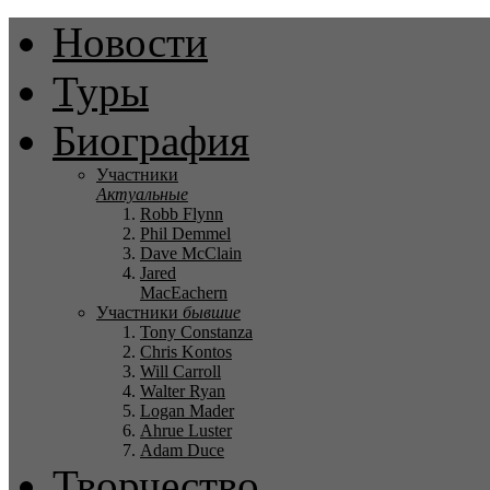
Новости
Туры
Биография
Участники
Актуальные
Robb Flynn
Phil Demmel
Dave McClain
Jared
MacEachern
Участники
бывшие
Tony Constanza
Chris Kontos
Will Carroll
Walter Ryan
Logan Mader
Ahrue Luster
Adam Duce
Творчество