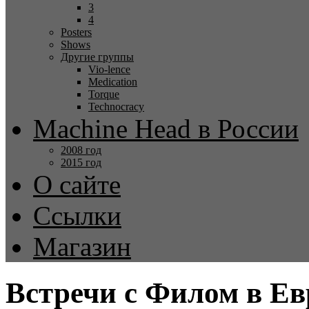
3
4
Posters
Shows
Другие группы
Vio-lence
Medication
Torque
Technocracy
Machine Head в России
2008 год
2015 год
О сайте
Ссылки
Магазин
Встречи с Филом в Ев