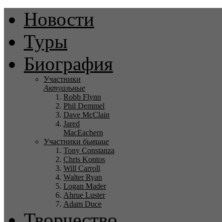
Новости
Туры
Биография
Участники
Актуальные
Robb Flynn
Phil Demmel
Dave McClain
Jared
MacEachern
Участники
бывшие
Tony Constanza
Chris Kontos
Will Carroll
Walter Ryan
Logan Mader
Ahrue Luster
Adam Duce
Творчество