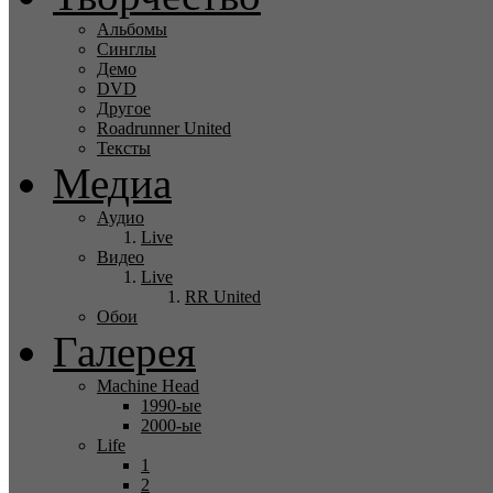
Альбомы
Синглы
Демо
DVD
Другое
Roadrunner United
Тексты
Медиа
Аудио
Live
Видео
Live
RR United
Обои
Галерея
Machine Head
1990-ые
2000-ые
Life
1
2